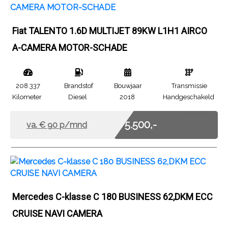
Fiat TALENTO 1.6D MULTIJET 89KW L1H1 AIRCO
A-CAMERA MOTOR-SCHADE
208.337
Brandstof
Bouwjaar
Transmissie
Kilometer
Diesel
2018
Handgeschakeld
Excl. BTW
€ 5.500,-
va. €
90
p/mnd
Mercedes C-klasse C 180 BUSINESS 62,DKM ECC
CRUISE NAVI CAMERA