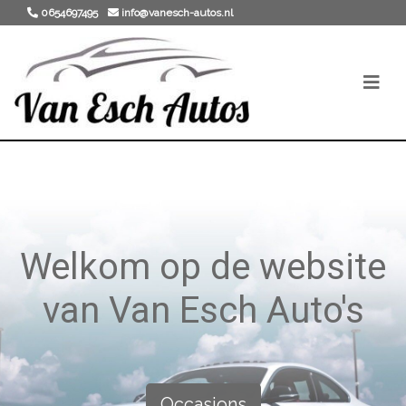
0654697495
info@vanesch-autos.nl
Welkom op de website
van Van Esch Auto's
Occasions