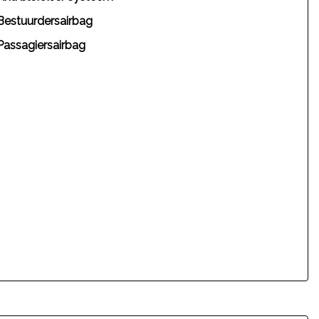
Bestuurdersairbag
Passagiersairbag