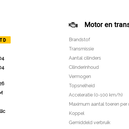
Motor en tran
Brandstof
TD
Transmissie
Aantal cilinders
04
Cilinderinhoud
04
Vermogen
26
Topsnelheid
KM
Acceleratie (0-100 km/h)
Maximum aantal toeren per
lic
Koppel
Gemiddeld verbruik