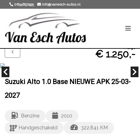
0654697495
info@vanesch-autos.nl
Marge
€ 1.250,-
Suzuki Alto 1.0 Base NIEUWE APK 25-03-
2027
Benzine
2010
Handgeschakeld
322.841 KM