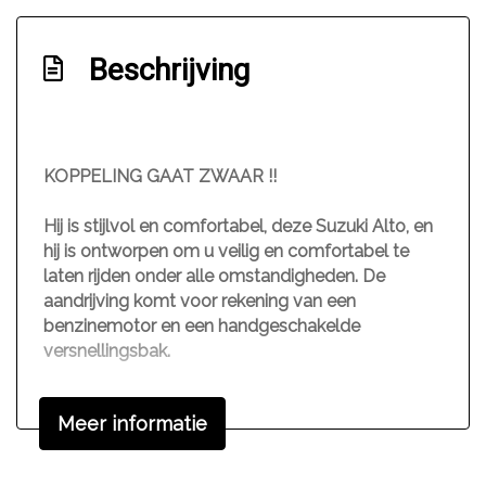
Stuur verstelbaar
Beschrijving
KOPPELING GAAT ZWAAR !!
Hij is stijlvol en comfortabel, deze Suzuki Alto, en
hij is ontworpen om u veilig en comfortabel te
laten rijden onder alle omstandigheden. De
aandrijving komt voor rekening van een
benzinemotor en een handgeschakelde
versnellingsbak.
In de Suzuki Alto heeft uw veiligheid en die van
Meer informatie
uw omgeving prioriteit. Een noodstop maken
doet u liever niet. Maar áls het nodig is, geeft de
Brake Assist maximale ondersteuning.