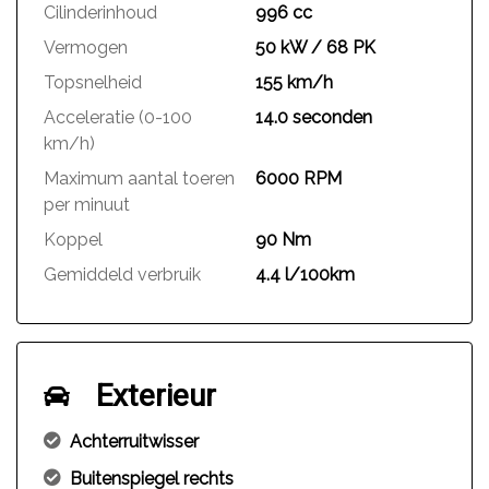
Cilinderinhoud
996 cc
Vermogen
50 kW / 68 PK
Topsnelheid
155 km/h
Acceleratie (0-100
14.0 seconden
km/h)
Maximum aantal toeren
6000 RPM
per minuut
Koppel
90 Nm
Gemiddeld verbruik
4.4 l/100km
Exterieur
Achterruitwisser
Buitenspiegel rechts