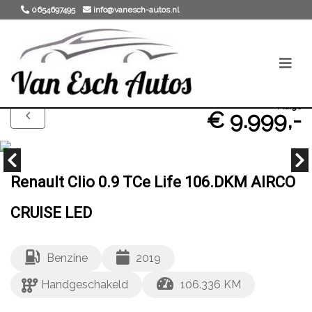
0654697495
info@vanesch-autos.nl
Marge
€ 9.999,-
Renault Clio 0.9 TCe Life 106.DKM AIRCO
CRUISE LED
Benzine
2019
Handgeschakeld
106.336 KM