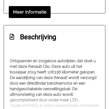
Buitenspiegels elektrisch verstel- en
verwarmbaar
Meer informatie
Bumpers in carrosseriekleur
Centrale vergrendeling met afstandsbediening
Beschrijving
Led dagrijverlichting
Interieur
Achterbank in delen neerklapbaar
Ontspannen en zorgeloos autorijden, dat doet u
Elektrische ramen voor
met deze Renault Clio. Deze auto uit het
bouwjaar 2019 heeft 106336 kilometer gelopen.
Hoofdsteunen anti-whiplash
De aandrijving van deze Renault wordt verzorgd
Stuur verstelbaar
door een driecilinder benzinemotor en een
handgeschakelde versnellingsbak. De
Stuurbekrachtiging snelheidsafhankelijk
uitmonstering van deze auto wordt
gecompleteerd door onder meer LED-
dagrijverlichting, in delen neerklapbare achterbank