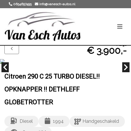
0654697495
info@vanesch-autos.nl
Marge
€ 3.900,-
Citroen 290 C 25 TURBO DIESEL!!
OPKNAPPER !! DETHLEFF
GLOBETROTTER
Diesel
1994
Handgeschakeld